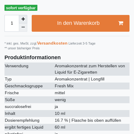
sofort verfügbar
In den Warenkorb
Versandkosten
* inkl. ges. MwSt. zzgl.
Lieferzeit 3-5 Tage
** unser bisheriger Preis
Produktinformationen
Verwendung
Aromakonzentrat zum Herstellen von
Liquid für E-Zigaretten
Typ
Aromakonzentrat | Longfill
Geschmacksgruppe
Fresh Mix
Frische
mittel
Süße
wenig
succralosefrei
ja
Inhalt
10 ml
Dosierempfehlung
16.7 % | Flasche bis oben auffüllen
ergibt fertiges Liquid
60 ml
nikotinfrei
ja