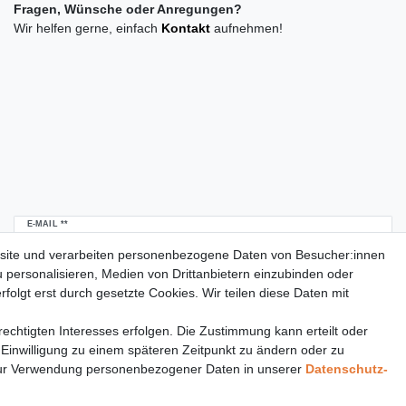
Fragen, Wünsche oder Anregungen?
Wir helfen gerne, einfach
Kontakt
aufnehmen!
Newsletter
E-MAIL **
Honig
site und verarbeiten personenbezogene Daten von Besucher:innen
u personalisieren, Medien von Drittanbietern einzubinden oder
Daten­schutz­erklärung
Hiermit bestätige ich, dass ich die
gelesen habe.
folgt erst durch gesetzte Cookies. Wir teilen diese Daten mit
Meine Einwilligung kann ich jederzeit widerrufen.**
echtigten Interesses erfolgen. Die Zustimmung kann erteilt oder
Abonnieren
 Einwilligung zu einem späteren Zeitpunkt zu ändern oder zu
** Hierbei handelt es sich um ein Pflichtfeld.
ur Verwendung personenbezogener Daten in unserer
Daten­schutz­