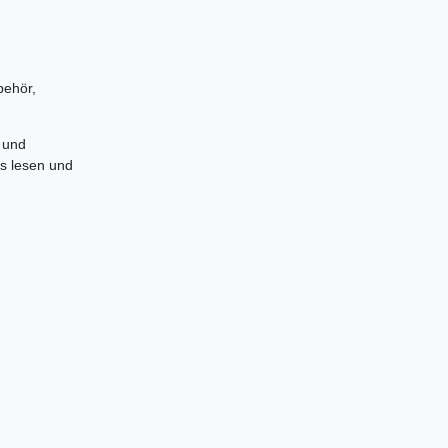
behör,
 und
es lesen und