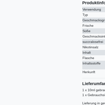
Produktinf
Verwendung
Typ
Geschmacksgr
Frische
Süße
Geschmacksint
succralosefrei
Nikotinsalz
Inhalt
Flasche
Inhaltsstoffe
Herkunft
Lieferumfa
1 x 10ml gebra
1 x Gebrauchs
Lieferung in ge