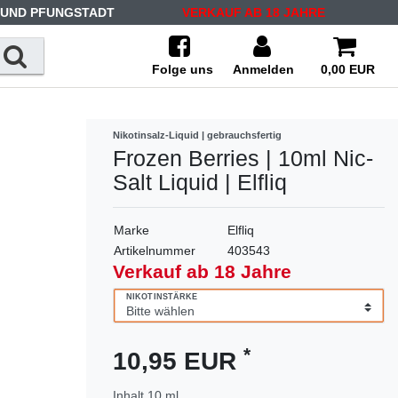
 UND PFUNGSTADT
VERKAUF AB 18 JAHRE
Folge uns
Anmelden
0,00 EUR
Nikotinsalz-Liquid | gebrauchsfertig
Frozen Berries | 10ml Nic-
Salt Liquid | Elfliq
Marke
Elfliq
Artikelnummer
403543
Verkauf ab 18 Jahre
NIKOTINSTÄRKE
*
10,95 EUR
Inhalt
10
ml