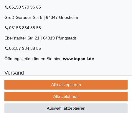
06150 979 96 85
Groß-Gerauer-Str. 5 | 64347 Griesheim
06155 834 88 58
Eberstädter Str. 21 | 64319 Pfungstadt
06157 984 88 55
Öffnungszeiten finden Sie hier:
www.topcoil.de
Versand
Versandinformation
Alle akzeptieren
Versandkosten nur 4,90€
- kostenfrei ab 39€ Warenwert
Alle ablehnen
- nur innerhalb Deutschlands
- mit
Auswahl akzeptieren