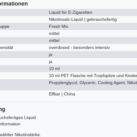
ormationen
Liquid für E-Zigaretten
Nikotinsalz-Liquid | gebrauchsfertig
uppe
Fresh Mix
mittel
mittel
ensität
overdosed - besonders intensiv
ja
ja
10 ml
10 ml PET Flasche mit Tropfspitze und Kinde
Propylenglycol, Glycerin, Cooling Agent, Niko
Elfbar | China
ng
uchsfertiges Liquid
information
wählter Nikotinstärke.