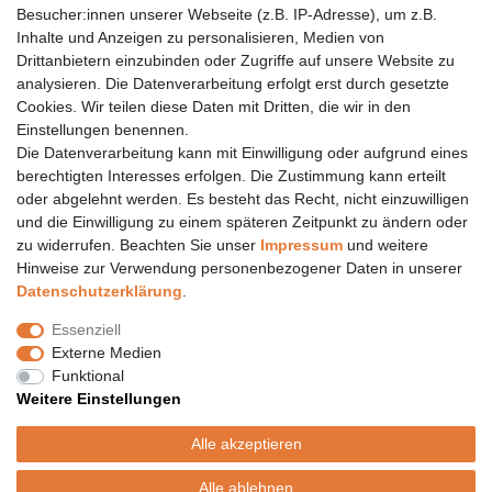
Besucher:innen unserer Webseite (z.B. IP-Adresse), um z.B.
Inhalte und Anzeigen zu personalisieren, Medien von
06157 984 88 55
Drittanbietern einzubinden oder Zugriffe auf unsere Website zu
Öffnungszeiten finden Sie hier:
www.topcoil.de
analysieren. Die Datenverarbeitung erfolgt erst durch gesetzte
Cookies. Wir teilen diese Daten mit Dritten, die wir in den
Newsletter
E-MAIL **
Einstellungen benennen.
Honig
Die Datenverarbeitung kann mit Einwilligung oder aufgrund eines
Daten­schutz­erklärung
berechtigten Interesses erfolgen. Die Zustimmung kann erteilt
Hiermit bestätige ich, dass ich die
gelesen habe.
Meine Einwilligung kann ich jederzeit widerrufen.**
oder abgelehnt werden. Es besteht das Recht, nicht einzuwilligen
und die Einwilligung zu einem späteren Zeitpunkt zu ändern oder
zu widerrufen. Beachten Sie unser
Impressum
und weitere
Abonnieren
Hinweise zur Verwendung personenbezogener Daten in unserer
** Hierbei handelt es sich um ein Pflichtfeld.
Daten­schutz­erklärung
.
Versand
Essenziell
Versandinformation
Externe Medien
Versandkosten nur 4,90€
Funktional
- kostenfrei ab 39€ Warenwert
Weitere Einstellungen
- nur innerhalb Deutschlands
- mit
Alle akzeptieren
Alle ablehnen