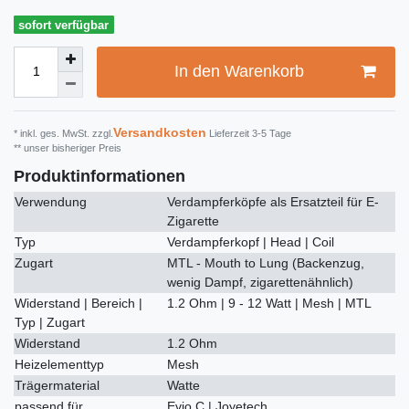
sofort verfügbar
In den Warenkorb
Versandkosten
* inkl. ges. MwSt. zzgl.
Lieferzeit 3-5 Tage
** unser bisheriger Preis
Produktinformationen
Verwendung
Verdampferköpfe als Ersatzteil für E-
Zigarette
Typ
Verdampferkopf | Head | Coil
Zugart
MTL - Mouth to Lung (Backenzug,
wenig Dampf, zigarettenähnlich)
Widerstand | Bereich |
1.2 Ohm | 9 - 12 Watt | Mesh | MTL
Typ | Zugart
Widerstand
1.2 Ohm
Heizelementtyp
Mesh
Trägermaterial
Watte
passend für
Evio C | Joyetech