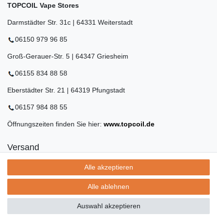
TOPCOIL Vape Stores
Darmstädter Str. 31c | 64331 Weiterstadt
06150 979 96 85
Groß-Gerauer-Str. 5 | 64347 Griesheim
06155 834 88 58
Eberstädter Str. 21 | 64319 Pfungstadt
06157 984 88 55
Öffnungszeiten finden Sie hier:
www.topcoil.de
Versand
Versandinformation
Alle akzeptieren
Versandkosten nur 4,90€
- kostenfrei ab 39€ Warenwert
Alle ablehnen
- nur innerhalb Deutschlands
- mit
Auswahl akzeptieren