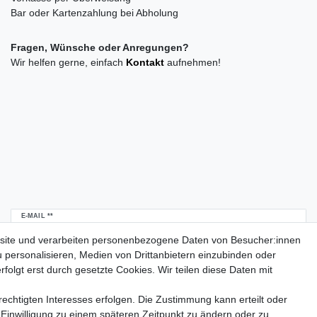
Bar oder Kartenzahlung bei Abholung
Fragen, Wünsche oder Anregungen?
Wir helfen gerne, einfach
Kontakt
aufnehmen!
Newsletter
E-MAIL **
Honig
site und verarbeiten personenbezogene Daten von Besucher:innen
u personalisieren, Medien von Drittanbietern einzubinden oder
Daten­schutz­erklärung
Hiermit bestätige ich, dass ich die
gelesen habe.
folgt erst durch gesetzte Cookies. Wir teilen diese Daten mit
Meine Einwilligung kann ich jederzeit widerrufen.**
echtigten Interesses erfolgen. Die Zustimmung kann erteilt oder
Abonnieren
 Einwilligung zu einem späteren Zeitpunkt zu ändern oder zu