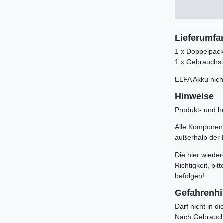
Lieferumfa
1 x Doppelpac
1 x Gebrauchsi
ELFA Akku nicht
Hinweise
Produkt- und he
Alle Komponente
außerhalb der 
Die hier wiede
Richtigkeit, b
befolgen!
Gefahrenh
Darf nicht in 
Nach Gebrauch