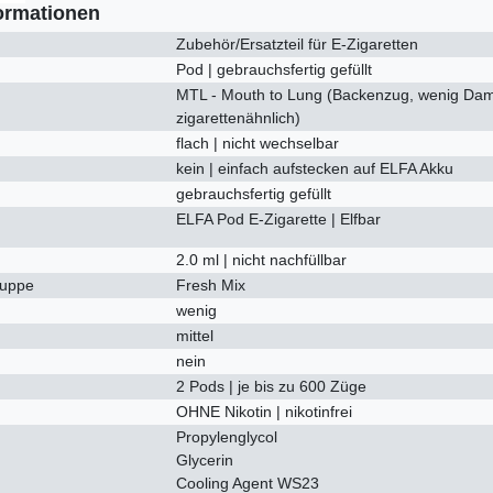
ormationen
Zubehör/Ersatzteil für E-Zigaretten
Pod | gebrauchsfertig gefüllt
MTL - Mouth to Lung (Backenzug, wenig Dam
zigarettenähnlich)
flach | nicht wechselbar
kein | einfach aufstecken auf ELFA Akku
gebrauchsfertig gefüllt
ELFA Pod E-Zigarette | Elfbar
2.0 ml | nicht nachfüllbar
uppe
Fresh Mix
wenig
mittel
nein
2 Pods | je bis zu 600 Züge
OHNE Nikotin | nikotinfrei
Propylenglycol
Glycerin
Cooling Agent WS23