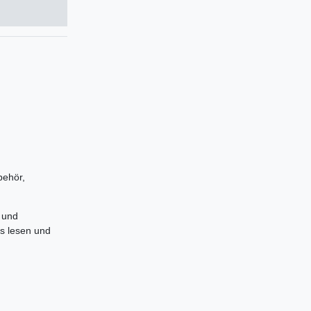
behör,
 und
es lesen und