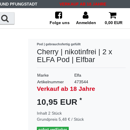
 UND PFUNGSTADT
VERKAUF AB 18 JAHRE
Folge uns
Anmelden
0,00 EUR
Pod | gebrauchsfertig gefüllt
Cherry | nikotinfrei | 2 x
ELFA Pod | Elfbar
Marke
Elfa
Artikelnummer
473544
Verkauf ab 18 Jahre
*
10,95 EUR
Inhalt
2
Stück
Grundpreis
5,48 € / Stück
sofort verfügbar