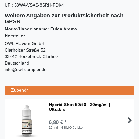
UFI
:
J8WA-VSAS-8SRH-FDK4
Weitere Angaben zur Produktsicherheit nach
GPSR
Marke/Handelsname: Eulen Aroma
Hersteller:
OWL Flavour GmbH
Clarholzer Straße 52
33442 Herzebrock-Clarholz
Deutschland
info@owl-dampfer.de
Zubehör
Hybrid Shot 50/50 | 20mg/ml |
Ultrabio
6,80 € *
10
ml
| 680,00 € / Liter