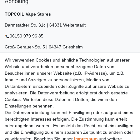
Abholung
TOPCOIL Vape Stores
Darmstädter Str. 31c | 64331 Weiterstadt
06150 979 96 85
Groß-Gerauer-Str. 5 | 64347 Griesheim
06155 834 88 58
Wir verwenden Cookies und ähnliche Technologien auf unserer
Website und verarbeiten personenbezogene Daten von
Eberstädter Str. 21 | 64319 Pfungstadt
Besucher:innen unserer Webseite (z.B. IP-Adresse), um z.B.
Inhalte und Anzeigen zu personalisieren, Medien von
06157 984 88 55
Drittanbietern einzubinden oder Zugriffe auf unsere Website zu
Öffnungszeiten finden Sie hier:
www.topcoil.de
analysieren. Die Datenverarbeitung erfolgt erst durch gesetzte
Cookies. Wir teilen diese Daten mit Dritten, die wir in den
Newsletter
E-MAIL **
Einstellungen benennen.
Honig
Die Datenverarbeitung kann mit Einwilligung oder aufgrund eines
Daten­schutz­erklärung
berechtigten Interesses erfolgen. Die Zustimmung kann erteilt
Hiermit bestätige ich, dass ich die
gelesen habe.
Meine Einwilligung kann ich jederzeit widerrufen.**
oder abgelehnt werden. Es besteht das Recht, nicht einzuwilligen
und die Einwilligung zu einem späteren Zeitpunkt zu ändern oder
zu widerrufen. Beachten Sie unser
Impressum
und weitere
Abonnieren