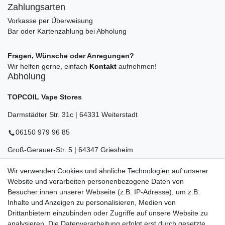
Zahlungsarten
Vorkasse per Überweisung
Bar oder Kartenzahlung bei Abholung
Fragen, Wünsche oder Anregungen?
Wir helfen gerne, einfach
Kontakt
aufnehmen!
Abholung
TOPCOIL Vape Stores
Darmstädter Str. 31c | 64331 Weiterstadt
06150 979 96 85
Groß-Gerauer-Str. 5 | 64347 Griesheim
06155 834 88 58
Wir verwenden Cookies und ähnliche Technologien auf unserer
Website und verarbeiten personenbezogene Daten von
Eberstädter Str. 21 | 64319 Pfungstadt
Besucher:innen unserer Webseite (z.B. IP-Adresse), um z.B.
06157 984 88 55
Inhalte und Anzeigen zu personalisieren, Medien von
Drittanbietern einzubinden oder Zugriffe auf unsere Website zu
Öffnungszeiten finden Sie hier:
www.topcoil.de
analysieren. Die Datenverarbeitung erfolgt erst durch gesetzte