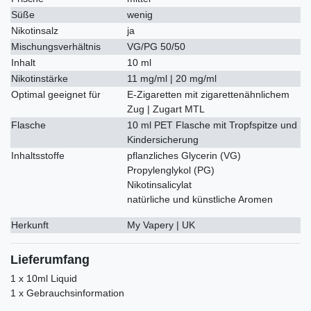
Süße
wenig
Nikotinsalz
ja
Mischungsverhältnis
VG/PG 50/50
Inhalt
10 ml
Nikotinstärke
11 mg/ml | 20 mg/ml
Optimal geeignet für
E-Zigaretten mit zigarettenähnlichem
Zug | Zugart MTL
Flasche
10 ml PET Flasche mit Tropfspitze und
Kindersicherung
Inhaltsstoffe
pflanzliches Glycerin (VG)
Propylenglykol (PG)
Nikotinsalicylat
natürliche und künstliche Aromen
Herkunft
My Vapery | UK
Lieferumfang
1 x 10ml Liquid
1 x Gebrauchsinformation