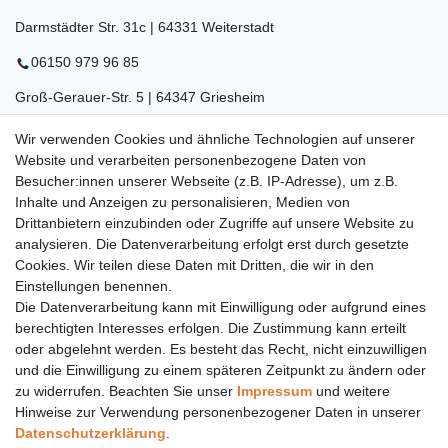
Darmstädter Str. 31c | 64331 Weiterstadt
06150 979 96 85
Groß-Gerauer-Str. 5 | 64347 Griesheim
06155 834 88 58
Wir verwenden Cookies und ähnliche Technologien auf unserer
Website und verarbeiten personenbezogene Daten von
Eberstädter Str. 21 | 64319 Pfungstadt
Besucher:innen unserer Webseite (z.B. IP-Adresse), um z.B.
Inhalte und Anzeigen zu personalisieren, Medien von
06157 984 88 55
Drittanbietern einzubinden oder Zugriffe auf unsere Website zu
Öffnungszeiten finden Sie hier:
www.topcoil.de
analysieren. Die Datenverarbeitung erfolgt erst durch gesetzte
Cookies. Wir teilen diese Daten mit Dritten, die wir in den
Newsletter
E-MAIL **
Einstellungen benennen.
Honig
Die Datenverarbeitung kann mit Einwilligung oder aufgrund eines
Daten­schutz­erklärung
berechtigten Interesses erfolgen. Die Zustimmung kann erteilt
Hiermit bestätige ich, dass ich die
gelesen habe.
Meine Einwilligung kann ich jederzeit widerrufen.**
oder abgelehnt werden. Es besteht das Recht, nicht einzuwilligen
und die Einwilligung zu einem späteren Zeitpunkt zu ändern oder
zu widerrufen. Beachten Sie unser
Impressum
und weitere
Abonnieren
Hinweise zur Verwendung personenbezogener Daten in unserer
** Hierbei handelt es sich um ein Pflichtfeld.
Daten­schutz­erklärung
.