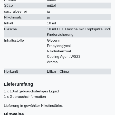
Süße
mittel
succralosefrei
ja
Nikotinsalz
ja
Inhalt
10 ml
Flasche
10 ml PET Flasche mit Tropfspitze und
Kindersicherung
Inhaltsstoffe
Glycerin
Propylenglycol
Nikotinbenzoat
Cooling Agent WS23
Aroma
Herkunft
Elfbar | China
Lieferumfang
1 x 10ml gebrauchsfertiges Liquid
1 x Gebrauchsinformation
Lieferung in gewählter Nikotinstärke.
Hinweise