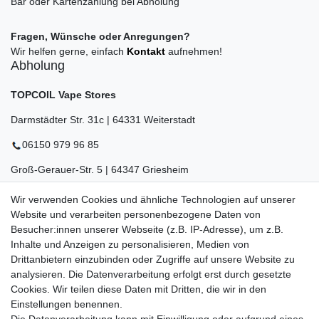
Bar oder Kartenzahlung bei Abholung
Fragen, Wünsche oder Anregungen?
Wir helfen gerne, einfach
Kontakt
aufnehmen!
Abholung
TOPCOIL Vape Stores
Darmstädter Str. 31c | 64331 Weiterstadt
06150 979 96 85
Groß-Gerauer-Str. 5 | 64347 Griesheim
06155 834 88 58
Wir verwenden Cookies und ähnliche Technologien auf unserer
Website und verarbeiten personenbezogene Daten von
Eberstädter Str. 21 | 64319 Pfungstadt
Besucher:innen unserer Webseite (z.B. IP-Adresse), um z.B.
Inhalte und Anzeigen zu personalisieren, Medien von
06157 984 88 55
Drittanbietern einzubinden oder Zugriffe auf unsere Website zu
Öffnungszeiten finden Sie hier:
www.topcoil.de
analysieren. Die Datenverarbeitung erfolgt erst durch gesetzte
Cookies. Wir teilen diese Daten mit Dritten, die wir in den
Newsletter
E-MAIL **
Einstellungen benennen.
Honig