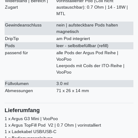
Widerstand | Bereich |
vorinstallierter Pod (Coil nicht
Zugart
austauschbar): 0.7 Ohm | 14 - 18W |
MTL
Gewindeanschluss
nein | aufsteckbare Pods halten
magnetisch
DripTip
am Pod integriert
Pods
leer - selbstbefüllbar (refill)
passend für
alle Pods der Argus Pod Reihe |
VooPoo
Leerpods mit Coils der ITO-Reihe |
VooPoo
Füllvolumen
3.0 ml
Abmessungen
71 x 26 x 14 mm
Lieferumfang
1 x Argus G3 Mini | VooPoo
1 x Argus TopFill Pod V2 | 0.7 Ohm | vorinstalliert
1 x Ladekabel USB/USB-C