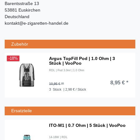
Barentsstraße 13
53881 Euskirchen
Deutschland
kontakt@e-zigaretten-handel.de
Zubehör
Argus TopFill Pod | 1.0 Ohm | 3
-18%
Stück | VooPoo
RDL | Pod 3.0ml | 1.0 Ohm
8,95 € *
10,95 € **
3
Stück
| 2,98 € / Stück
Ersatzteile
ITO-M1 | 0.7 Ohm | 5 Stück | VooPoo
14-18W | RDL