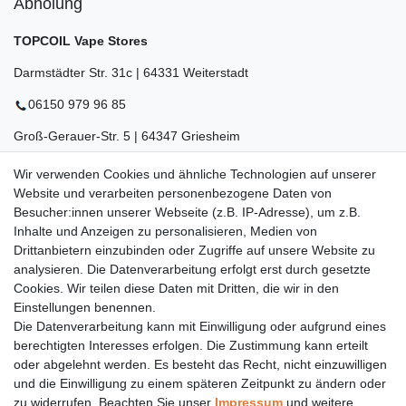
Abholung
TOPCOIL Vape Stores
Darmstädter Str. 31c | 64331 Weiterstadt
06150 979 96 85
Groß-Gerauer-Str. 5 | 64347 Griesheim
06155 834 88 58
Wir verwenden Cookies und ähnliche Technologien auf unserer
Website und verarbeiten personenbezogene Daten von
Eberstädter Str. 21 | 64319 Pfungstadt
Besucher:innen unserer Webseite (z.B. IP-Adresse), um z.B.
Inhalte und Anzeigen zu personalisieren, Medien von
06157 984 88 55
Drittanbietern einzubinden oder Zugriffe auf unsere Website zu
Öffnungszeiten finden Sie hier:
www.topcoil.de
analysieren. Die Datenverarbeitung erfolgt erst durch gesetzte
Cookies. Wir teilen diese Daten mit Dritten, die wir in den
Newsletter
E-MAIL **
Einstellungen benennen.
Honig
Die Datenverarbeitung kann mit Einwilligung oder aufgrund eines
Daten­schutz­erklärung
berechtigten Interesses erfolgen. Die Zustimmung kann erteilt
Hiermit bestätige ich, dass ich die
gelesen habe.
Meine Einwilligung kann ich jederzeit widerrufen.**
oder abgelehnt werden. Es besteht das Recht, nicht einzuwilligen
und die Einwilligung zu einem späteren Zeitpunkt zu ändern oder
zu widerrufen. Beachten Sie unser
Impressum
und weitere
Abonnieren