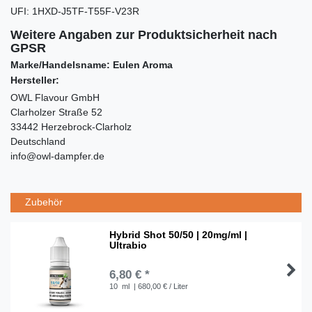
UFI
:
1HXD-J5TF-T55F-V23R
Weitere Angaben zur Produktsicherheit nach
GPSR
Marke/Handelsname: Eulen Aroma
Hersteller:
OWL Flavour GmbH
Clarholzer Straße 52
33442 Herzebrock-Clarholz
Deutschland
info@owl-dampfer.de
Zubehör
Hybrid Shot 50/50 | 20mg/ml |
Ultrabio
6,80 € *
10
ml
| 680,00 € / Liter