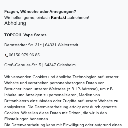
Fragen, Wünsche oder Anregungen?
Wir helfen gerne, einfach
Kontakt
aufnehmen!
Abholung
TOPCOIL Vape Stores
Darmstädter Str. 31c | 64331 Weiterstadt
06150 979 96 85
Groß-Gerauer-Str. 5 | 64347 Griesheim
06155 834 88 58
Wir verwenden Cookies und ähnliche Technologien auf unserer
Website und verarbeiten personenbezogene Daten von
Eberstädter Str. 21 | 64319 Pfungstadt
Besucher:innen unserer Webseite (z.B. IP-Adresse), um z.B.
Inhalte und Anzeigen zu personalisieren, Medien von
06157 984 88 55
Drittanbietern einzubinden oder Zugriffe auf unsere Website zu
Öffnungszeiten finden Sie hier:
www.topcoil.de
analysieren. Die Datenverarbeitung erfolgt erst durch gesetzte
Cookies. Wir teilen diese Daten mit Dritten, die wir in den
Newsletter
E-MAIL **
Einstellungen benennen.
Honig
Die Datenverarbeitung kann mit Einwilligung oder aufgrund eines