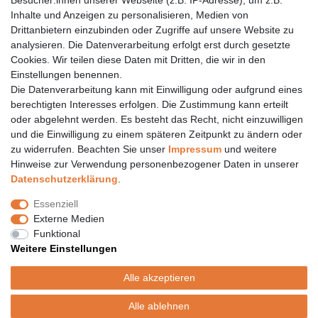
Besucher:innen unserer Webseite (z.B. IP-Adresse), um z.B.
06157 984 88 55
Inhalte und Anzeigen zu personalisieren, Medien von
Drittanbietern einzubinden oder Zugriffe auf unsere Website zu
Öffnungszeiten finden Sie hier:
www.topcoil.de
analysieren. Die Datenverarbeitung erfolgt erst durch gesetzte
Cookies. Wir teilen diese Daten mit Dritten, die wir in den
Newsletter
E-MAIL **
Einstellungen benennen.
Honig
Die Datenverarbeitung kann mit Einwilligung oder aufgrund eines
Daten­schutz­erklärung
berechtigten Interesses erfolgen. Die Zustimmung kann erteilt
Hiermit bestätige ich, dass ich die
gelesen habe.
Meine Einwilligung kann ich jederzeit widerrufen.**
oder abgelehnt werden. Es besteht das Recht, nicht einzuwilligen
und die Einwilligung zu einem späteren Zeitpunkt zu ändern oder
zu widerrufen. Beachten Sie unser
Impressum
und weitere
Abonnieren
Hinweise zur Verwendung personenbezogener Daten in unserer
** Hierbei handelt es sich um ein Pflichtfeld.
Daten­schutz­erklärung
.
Versand
Essenziell
Versandinformation
Externe Medien
Versandkosten nur 4,90€
Funktional
- kostenfrei ab 39€ Warenwert
Weitere Einstellungen
- nur innerhalb Deutschlands
- mit
Alle akzeptieren
Alle ablehnen
© Copyright 2020 Topcoil Jennifer Haas. Alle Rechte vorbehalten.