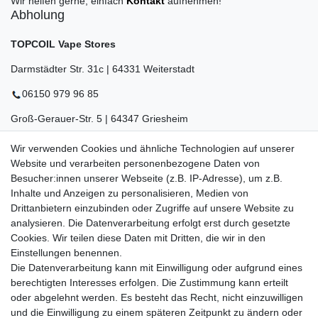
Wir helfen gerne, einfach
Kontakt
aufnehmen!
Abholung
TOPCOIL Vape Stores
Darmstädter Str. 31c | 64331 Weiterstadt
06150 979 96 85
Groß-Gerauer-Str. 5 | 64347 Griesheim
06155 834 88 58
Wir verwenden Cookies und ähnliche Technologien auf unserer
Website und verarbeiten personenbezogene Daten von
Eberstädter Str. 21 | 64319 Pfungstadt
Besucher:innen unserer Webseite (z.B. IP-Adresse), um z.B.
Inhalte und Anzeigen zu personalisieren, Medien von
06157 984 88 55
Drittanbietern einzubinden oder Zugriffe auf unsere Website zu
Öffnungszeiten finden Sie hier:
www.topcoil.de
analysieren. Die Datenverarbeitung erfolgt erst durch gesetzte
Cookies. Wir teilen diese Daten mit Dritten, die wir in den
Newsletter
E-MAIL **
Einstellungen benennen.
Honig
Die Datenverarbeitung kann mit Einwilligung oder aufgrund eines
Daten­schutz­erklärung
berechtigten Interesses erfolgen. Die Zustimmung kann erteilt
Hiermit bestätige ich, dass ich die
gelesen habe.
Meine Einwilligung kann ich jederzeit widerrufen.**
oder abgelehnt werden. Es besteht das Recht, nicht einzuwilligen
und die Einwilligung zu einem späteren Zeitpunkt zu ändern oder