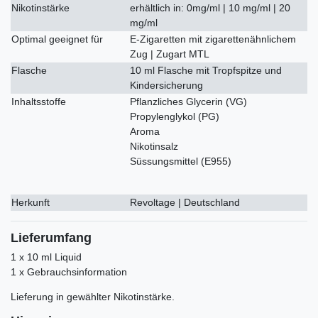
Nikotinstärke
erhältlich in: 0mg/ml | 10 mg/ml | 20
mg/ml
Optimal geeignet für
E-Zigaretten mit zigarettenähnlichem
Zug | Zugart MTL
Flasche
10 ml Flasche mit Tropfspitze und
Kindersicherung
Inhaltsstoffe
Pflanzliches Glycerin (VG)
Propylenglykol (PG)
Aroma
Nikotinsalz
Süssungsmittel (E955)
Herkunft
Revoltage | Deutschland
Lieferumfang
1 x 10 ml Liquid
1 x Gebrauchsinformation
Lieferung in gewählter Nikotinstärke.