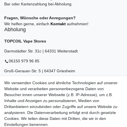
Bar oder Kartenzahlung bei Abholung
Fragen, Wünsche oder Anregungen?
Wir helfen gerne, einfach
Kontakt
aufnehmen!
Abholung
TOPCOIL Vape Stores
Darmstädter Str. 31c | 64331 Weiterstadt
06150 979 96 85
Groß-Gerauer-Str. 5 | 64347 Griesheim
06155 834 88 58
Wir verwenden Cookies und ähnliche Technologien auf unserer
Website und verarbeiten personenbezogene Daten von
Eberstädter Str. 21 | 64319 Pfungstadt
Besucher:innen unserer Webseite (z.B. IP-Adresse), um z.B.
06157 984 88 55
Inhalte und Anzeigen zu personalisieren, Medien von
Drittanbietern einzubinden oder Zugriffe auf unsere Website zu
Öffnungszeiten finden Sie hier:
www.topcoil.de
analysieren. Die Datenverarbeitung erfolgt erst durch gesetzte
Cookies. Wir teilen diese Daten mit Dritten, die wir in den
Newsletter
E-MAIL **
Einstellungen benennen.
Honig