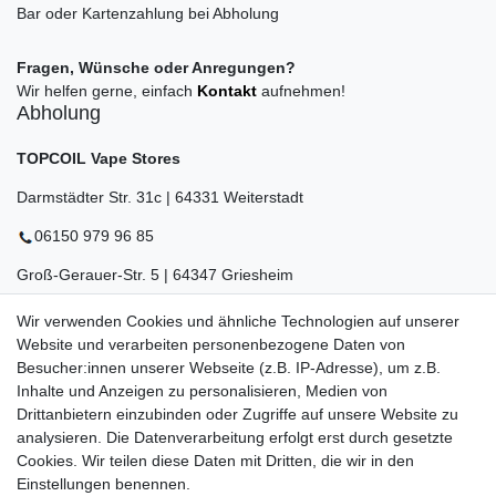
Bar oder Kartenzahlung bei Abholung
Fragen, Wünsche oder Anregungen?
Wir helfen gerne, einfach
Kontakt
aufnehmen!
Abholung
TOPCOIL Vape Stores
Darmstädter Str. 31c | 64331 Weiterstadt
06150 979 96 85
Groß-Gerauer-Str. 5 | 64347 Griesheim
06155 834 88 58
Wir verwenden Cookies und ähnliche Technologien auf unserer
Website und verarbeiten personenbezogene Daten von
Eberstädter Str. 21 | 64319 Pfungstadt
Besucher:innen unserer Webseite (z.B. IP-Adresse), um z.B.
Inhalte und Anzeigen zu personalisieren, Medien von
06157 984 88 55
Drittanbietern einzubinden oder Zugriffe auf unsere Website zu
Öffnungszeiten finden Sie hier:
www.topcoil.de
analysieren. Die Datenverarbeitung erfolgt erst durch gesetzte
Cookies. Wir teilen diese Daten mit Dritten, die wir in den
Newsletter
E-MAIL **
Einstellungen benennen.
Honig