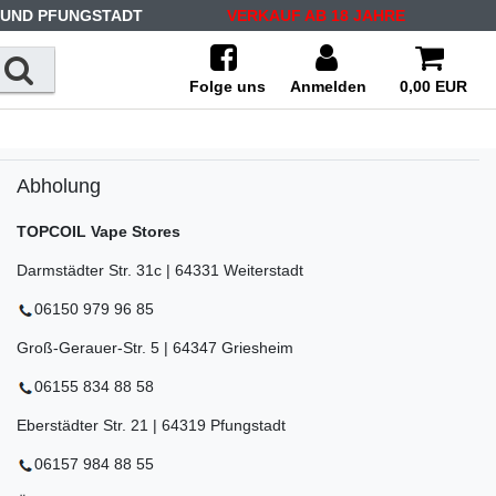
 UND PFUNGSTADT
VERKAUF AB 18 JAHRE
Folge uns
Anmelden
0,00 EUR
Abholung
TOPCOIL Vape Stores
Darmstädter Str. 31c | 64331 Weiterstadt
06150 979 96 85
Groß-Gerauer-Str. 5 | 64347 Griesheim
06155 834 88 58
Eberstädter Str. 21 | 64319 Pfungstadt
06157 984 88 55