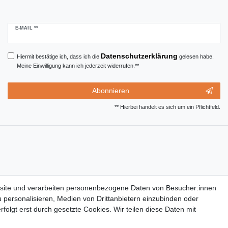
Newsletter
E-MAIL **
Honig
Daten­schutz­erklärung
Hiermit bestätige ich, dass ich die
gelesen habe.
Meine Einwilligung kann ich jederzeit widerrufen.**
Abonnieren
** Hierbei handelt es sich um ein Pflichtfeld.
site und verarbeiten personenbezogene Daten von Besucher:innen
u personalisieren, Medien von Drittanbietern einzubinden oder
folgt erst durch gesetzte Cookies. Wir teilen diese Daten mit