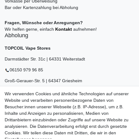
Vorkasse per Überweisung
Bar oder Kartenzahlung bei Abholung
Fragen, Wünsche oder Anregungen?
Wir helfen gerne, einfach
Kontakt
aufnehmen!
Abholung
TOPCOIL Vape Stores
Darmstädter Str. 31c | 64331 Weiterstadt
06150 979 96 85
Groß-Gerauer-Str. 5 | 64347 Griesheim
06155 834 88 58
Wir verwenden Cookies und ähnliche Technologien auf unserer
Website und verarbeiten personenbezogene Daten von
Eberstädter Str. 21 | 64319 Pfungstadt
Besucher:innen unserer Webseite (z.B. IP-Adresse), um z.B.
06157 984 88 55
Inhalte und Anzeigen zu personalisieren, Medien von
Drittanbietern einzubinden oder Zugriffe auf unsere Website zu
Öffnungszeiten finden Sie hier:
www.topcoil.de
analysieren. Die Datenverarbeitung erfolgt erst durch gesetzte
Cookies. Wir teilen diese Daten mit Dritten, die wir in den
Newsletter
E-MAIL **