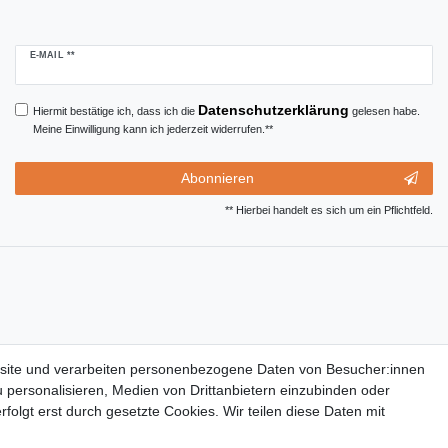
Newsletter
E-MAIL **
Honig
Daten­schutz­erklärung
Hiermit bestätige ich, dass ich die
gelesen habe.
Meine Einwilligung kann ich jederzeit widerrufen.**
Abonnieren
** Hierbei handelt es sich um ein Pflichtfeld.
site und verarbeiten personenbezogene Daten von Besucher:innen
u personalisieren, Medien von Drittanbietern einzubinden oder
folgt erst durch gesetzte Cookies. Wir teilen diese Daten mit