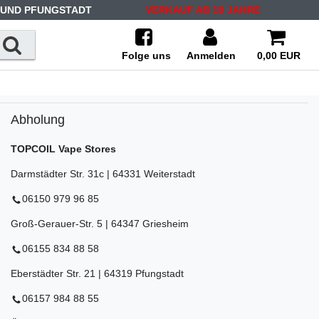
 UND PFUNGSTADT
VERKAUF AB 18 JAHRE
Folge uns
Anmelden
0,00 EUR
Abholung
TOPCOIL Vape Stores
Darmstädter Str. 31c | 64331 Weiterstadt
06150 979 96 85
Groß-Gerauer-Str. 5 | 64347 Griesheim
06155 834 88 58
Eberstädter Str. 21 | 64319 Pfungstadt
06157 984 88 55