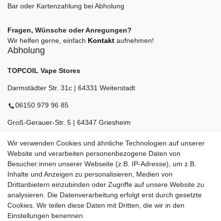
Bar oder Kartenzahlung bei Abholung
Fragen, Wünsche oder Anregungen?
Wir helfen gerne, einfach
Kontakt
aufnehmen!
Abholung
TOPCOIL Vape Stores
Darmstädter Str. 31c | 64331 Weiterstadt
06150 979 96 85
Groß-Gerauer-Str. 5 | 64347 Griesheim
06155 834 88 58
Wir verwenden Cookies und ähnliche Technologien auf unserer
Website und verarbeiten personenbezogene Daten von
Eberstädter Str. 21 | 64319 Pfungstadt
Besucher:innen unserer Webseite (z.B. IP-Adresse), um z.B.
Inhalte und Anzeigen zu personalisieren, Medien von
06157 984 88 55
Drittanbietern einzubinden oder Zugriffe auf unsere Website zu
Öffnungszeiten finden Sie hier:
www.topcoil.de
analysieren. Die Datenverarbeitung erfolgt erst durch gesetzte
Cookies. Wir teilen diese Daten mit Dritten, die wir in den
Newsletter
E-MAIL **
Einstellungen benennen.
Honig