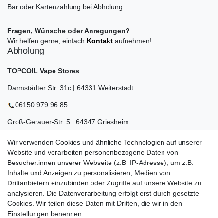
Bar oder Kartenzahlung bei Abholung
Fragen, Wünsche oder Anregungen?
Wir helfen gerne, einfach
Kontakt
aufnehmen!
Abholung
TOPCOIL Vape Stores
Darmstädter Str. 31c | 64331 Weiterstadt
06150 979 96 85
Groß-Gerauer-Str. 5 | 64347 Griesheim
06155 834 88 58
Wir verwenden Cookies und ähnliche Technologien auf unserer
Website und verarbeiten personenbezogene Daten von
Eberstädter Str. 21 | 64319 Pfungstadt
Besucher:innen unserer Webseite (z.B. IP-Adresse), um z.B.
Inhalte und Anzeigen zu personalisieren, Medien von
06157 984 88 55
Drittanbietern einzubinden oder Zugriffe auf unsere Website zu
Öffnungszeiten finden Sie hier:
www.topcoil.de
analysieren. Die Datenverarbeitung erfolgt erst durch gesetzte
Cookies. Wir teilen diese Daten mit Dritten, die wir in den
Newsletter
E-MAIL **
Einstellungen benennen.
Honig