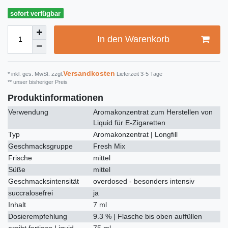
sofort verfügbar
In den Warenkorb
Versandkosten
* inkl. ges. MwSt. zzgl.
Lieferzeit 3-5 Tage
** unser bisheriger Preis
Produktinformationen
Verwendung
Aromakonzentrat zum Herstellen von
Liquid für E-Zigaretten
Typ
Aromakonzentrat | Longfill
Geschmacksgruppe
Fresh Mix
Frische
mittel
Süße
mittel
Geschmacksintensität
overdosed - besonders intensiv
succralosefrei
ja
Inhalt
7 ml
Dosierempfehlung
9.3 % | Flasche bis oben auffüllen
ergibt fertiges Liquid
75 ml